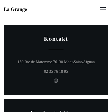
La Grange
Kontakt
((öffnet ei
150 Rte de Maromme 76130 Mont-Saint-Aignan
02 35 76 18 95
Instagram ((öffnet ein neues Fe