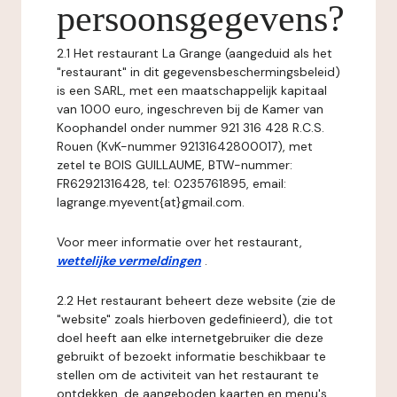
persoonsgegevens?
2.1 Het restaurant La Grange (aangeduid als het
"restaurant" in dit gegevensbeschermingsbeleid)
is een SARL, met een maatschappelijk kapitaal
van 1000 euro, ingeschreven bij de Kamer van
Koophandel onder nummer 921 316 428 R.C.S.
Rouen (KvK-nummer 92131642800017), met
zetel te BOIS GUILLAUME, BTW-nummer:
FR62921316428, tel: 0235761895, email:
lagrange.myevent{at}gmail.com.
Voor meer informatie over het restaurant,
wettelijke vermeldingen
.
2.2 Het restaurant beheert deze website (zie de
"website" zoals hierboven gedefinieerd), die tot
doel heeft aan elke internetgebruiker die deze
gebruikt of bezoekt informatie beschikbaar te
stellen om de activiteit van het restaurant te
ontdekken, de aangeboden kaarten en menu's,