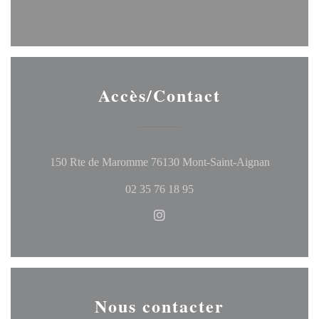
Accès/Contact
((ouvre une
150 Rte de Maromme 76130 Mont-Saint-Aignan
02 35 76 18 95
Instagram ((ouvre une nouvelle
Nous contacter