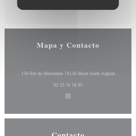
Noche Musical
Mapa y Contacto
((abre en 
150 Rte de Maromme 76130 Mont-Saint-Aignan
02 35 76 18 95
Instagram ((abre en una nueva
Contacto