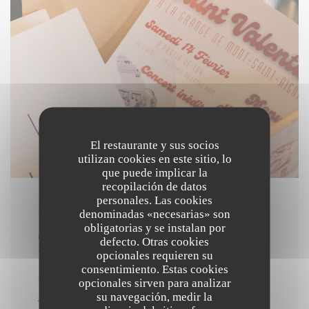
El restaurante y sus socios
utilizan cookies en este sitio, lo
que puede implicar la
recopilación de datos
personales. Las cookies
denominadas «necesarias» son
EN 14/02/2026 DE LAS 19H00 HASTA LAS 23H00
obligatorias y se instalan por
CENA DEL DÍA DE SAN
defecto. Otras cookies
VALENTÍN
opcionales requieren su
consentimiento. Estas cookies
PRECIO : €60.00
opcionales sirven para analizar
su navegación, medir la