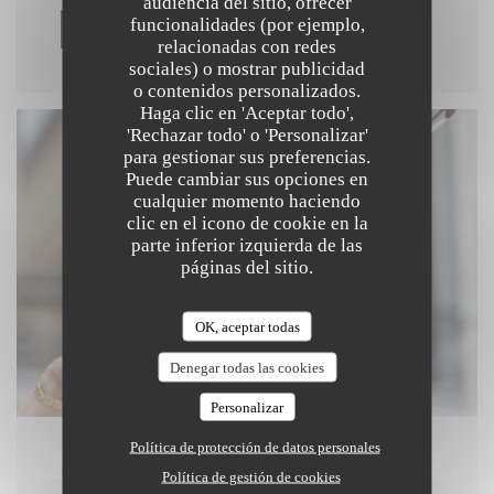
audiencia del sitio, ofrecer
funcionalidades (por ejemplo,
((ABRE EN UNA NUEVA VENTANA)
MÁS INFORMACIÓN
relacionadas con redes
sociales) o mostrar publicidad
o contenidos personalizados.
Haga clic en 'Aceptar todo',
'Rechazar todo' o 'Personalizar'
para gestionar sus preferencias.
Puede cambiar sus opciones en
cualquier momento haciendo
clic en el icono de cookie en la
parte inferior izquierda de las
páginas del sitio.
OK, aceptar todas
Denegar todas las cookies
Personalizar
Política de protección de datos personales
EN 04/12/2025 DE LAS 21H00 HASTA LAS 23H30
Política de gestión de cookies